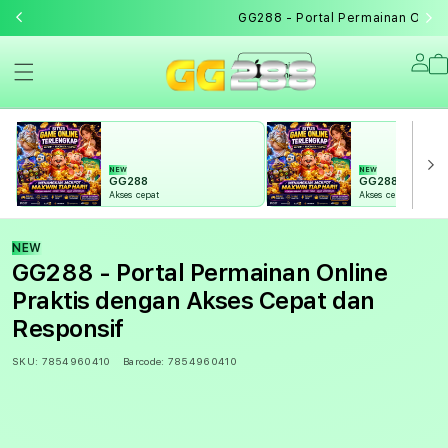
GG288 - Portal Permainan Onlin
Ma
NEW
NEW
GG288
GG288 LOGIN
Akses cepat
Akses cepat
NEW
GG288 - Portal Permainan Online
Praktis dengan Akses Cepat dan
Responsif
SKU:
7854960410
Barcode:
7854960410