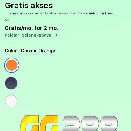
Gratis akses
Informasi akses tersedia.
Panduan Akses
bisa dibuka melalui link resmi.
or
Gratis
/mo. for 2 mo.
Pelajari Selengkapnya
Color
- Cosmic Orange