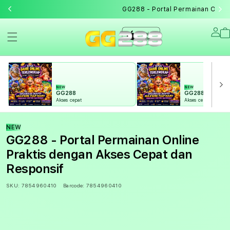
GG288 - Portal Permainan Onlin
Ma
NEW
NEW
GG288
GG288 LOGIN
Akses cepat
Akses cepat
NEW
GG288 - Portal Permainan Online
Praktis dengan Akses Cepat dan
Responsif
SKU:
7854960410
Barcode:
7854960410