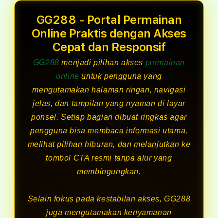
GG288 - Portal Permainan
Online Praktis dengan Akses
Cepat dan Responsif
GG288
menjadi pilihan akses
permainan
online
untuk pengguna yang
mengutamakan halaman ringan, navigasi
jelas, dan tampilan yang nyaman di layar
ponsel. Setiap bagian dibuat ringkas agar
pengguna bisa membaca informasi utama,
melihat pilihan hiburan, dan melanjutkan ke
tombol CTA resmi tanpa alur yang
membingungkan.
Selain fokus pada kestabilan akses, GG288
juga mengutamakan kenyamanan