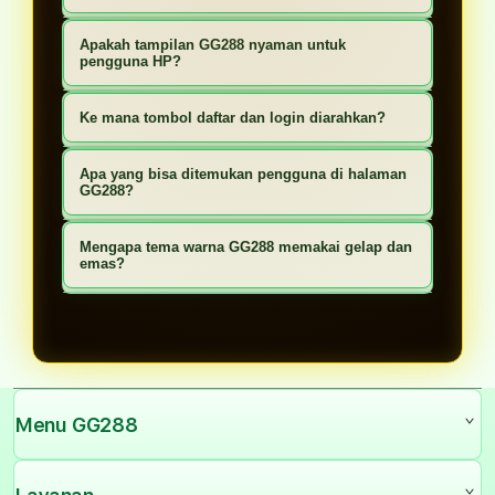
GG288 menyajikan akses permainan
Apakah tampilan GG288 nyaman untuk
online dengan tampilan ringkas,
pengguna HP?
warna kontras, tombol jelas, dan
Ya, layout GG288 dibuat responsif
Ke mana tombol daftar dan login diarahkan?
halaman yang mudah dipahami dari
agar banner tetap terlihat utuh,
perangkat mobile maupun desktop.
Semua tombol CTA pada halaman ini
menu tidak bertumpuk, dan tombol
Apa yang bisa ditemukan pengguna di halaman
diarahkan ke
GG288?
CTA tetap mudah dijangkau di layar
https://login.muellescalero.cfd/
kecil.
Pengguna dapat menemukan
Mengapa tema warna GG288 memakai gelap dan
sebagai jalur akses utama GG288.
informasi fitur, jalur akses cepat,
emas?
ringkasan keunggulan, ulasan, FAQ,
Kombinasi gelap, emas, dan merah
serta tombol menuju halaman resmi
mengikuti karakter visual banner
GG288.
GG288 agar halaman terasa
konsisten, tegas, dan tetap mudah
Menu GG288
dibaca.