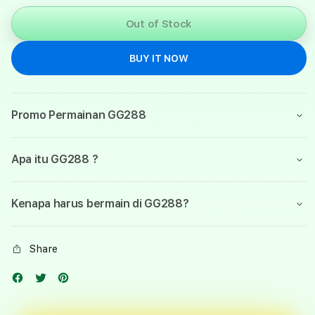
Out of Stock
BUY IT NOW
Promo Permainan GG288
Apa itu GG288 ?
Kenapa harus bermain di GG288?
Share